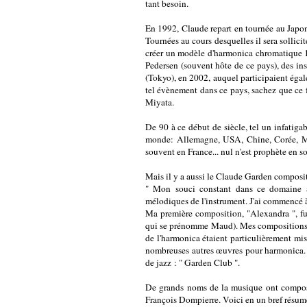
tant besoin.
En 1992, Claude repart en tournée au Japon 
Tournées au cours desquelles il sera sollicit
créer un modèle d'harmonica chromatique 14 
Pedersen (souvent hôte de ce pays), des in
(Tokyo), en 2002, auquel participaient égale
tel évènement dans ce pays, sachez que ce 
Miyata.
De 90 à ce début de siècle, tel un infatiga
monde: Allemagne, USA, Chine, Corée, Mal
souvent en France... nul n'est prophète en s
Mais il y a aussi le Claude Garden compositeu
" Mon souci constant dans ce domaine a 
mélodiques de l'instrument. J'ai commencé à 
Ma première composition, "Alexandra ", fut 
qui se prénomme Maud). Mes compositions de
de l'harmonica étaient particulièrement mis
nombreuses autres œuvres pour harmonica. 
de jazz : " Garden Club ".
De grands noms de la musique ont composé
François Dompierre. Voici en un bref résumé d