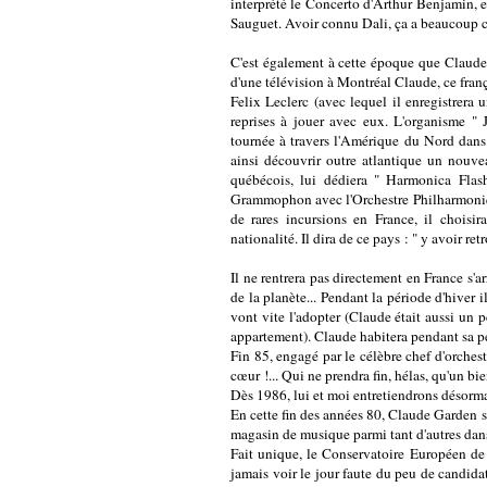
interprété le Concerto d'Arthur Benjamin, e
Sauguet. Avoir connu Dali, ça a beaucoup c
C'est également à cette époque que Claude
d'une télévision à Montréal Claude, ce frança
Felix Leclerc (avec lequel il enregistrera 
reprises à jouer avec eux. L'organisme "
tournée à travers l'Amérique du Nord dans
ainsi découvrir outre atlantique un nouve
québécois, lui dédiera " Harmonica Flash
Grammophon avec l'Orchestre Philharmoniqu
de rares incursions en France, il chois
nationalité. Il dira de ce pays : " y avoir ret
Il ne rentrera pas directement en France s'
de la planète... Pendant la période d'hiver i
vont vite l'adopter (Claude était aussi un 
appartement). Claude habitera pendant sa pé
Fin 85, engagé par le célèbre chef d'orches
cœur !... Qui ne prendra fin, hélas, qu'un bi
Dès 1986, lui et moi entretiendrons désormai
En cette fin des années 80, Claude Garden se
magasin de musique parmi tant d'autres dans
Fait unique, le Conservatoire Européen de 
jamais voir le jour faute du peu de candida