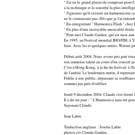
" J'ai eu le grand plaisir de composer pour 
a la technique et la sonorité la plus intelli
" J'ignorais qu'il existait un harmoniciste
ne le connaissais pas. Dès que je l'ai entend
" En enregistrant " Harmonica Flash " che
" En plus d'une incroyable musicalité dotée
" Pour moi Claude Garden, qui est mon ami..
En 1995, au Festival mondial IHO/FIH, à Yoko
faire. Avec lui et quelques autres, Watani pa
Début août 2004. Nous avons pris part tous
son immense talent au cours d'un concert ja
C'est à Hong Kong, à la fin du festival, à 
de l'amitié. Le lendemain matin, il reprenai
Fidèle à son public, dépassant sa souffranc
sommes pas près d'oublier.
Jeudi 9 décembre 2004. Claude s'est éteint à
Il a dit un jour : " L'Harmonica aura été po
Sayonara Claude
Jean Labre
Traduction anglaise : Josette Labre
photos c/o Claude Garden