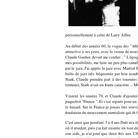
personnellement à celui de Larry Adler.
Au début des années 60, la vogue des " fift
attractive à ses yeux, avec la venue de nouv
Claude Garden devait me confier : " L'époque 
mes possibilités, me faire un peu plus camélé
par le jazz. J'ai appris le jazz avec Martia
boîte de jazz très fréquentée par bon nomb
Stark, Claude prendra part à des tournée
terminer, Stark avait un foutu caractère ... 
Vinrent les années 70, et Claude d'ajouter
paquebot "France ". Et c'est reparti pour un
le hasard. Sur le France je jouais très souv
fondateur du mouvement surréaliste qui fit f
C'est ainsi que pendant 3 à 4 ans Dali m'a r
où il résidait, puis j'ai fait ensuite un tour
son aide, je n'ai joué que deux fois aux U