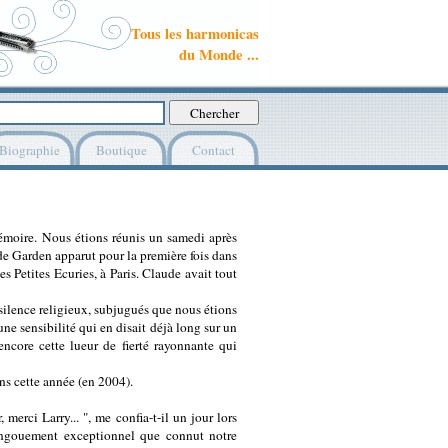
Tous les harmonicas
du Monde ...
Biographie
Boutique
Contact
émoire. Nous étions réunis un samedi après
e Garden apparut pour la première fois dans
s Petites Ecuries, à Paris. Claude avait tout
ilence religieux, subjugués que nous étions
ne sensibilité qui en disait déjà long sur un
 encore cette lueur de fierté rayonnante qui
 ans cette année (en 2004).
merci Larry... ", me confia-t-il un jour lors
l'engouement exceptionnel que connut notre