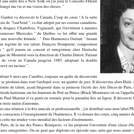
t une autre fois à New York où j'ai joué le Concerto d'Henri
hangé ma vie et ma vision des choses. "
 Garden va découvrir le Canada. Coup de cœur ! A la suite
is de "l'aut'bord ", va être adopté par ses cousins canadiens.
un disque), Charlebois, Vigneault, qui l'invitèrent à maintes
 Jeunesses Musicales " du Québec va lui offrir une grande
 une nouvelle formule : " Duo Harmonica Guitare " faisant
au registre de son talent. François Dompierre, compositeur
 " qu'il jouera en concert et enregistrera chez Deutsche
e de Montréal sous la direction de Charles Dutoit. Faisant
ira de vivre au Canada jusqu'en 1985, adoptant la double
rouvé ses racines ".
arrêtant 6 mois aux Caraïbes, toujours en quête de découverte
l se produira dans tout l'archipel avec un quartet de jazz. Il découvrira alors Haïti
peintre de talent, ayant fréquenté dans sa jeunesse l'école des Arts Décos de Paris
riode haitienne sur les hauteurs de Port au Prince (Black Mountain) où on l'appelle 
tre Paul Mauriat il va partir en tournée pour la première fois au Japon. Il découvr
en triste matin d'automne.
s une relation à la fois amicale et professionnelle ; j'ai distribué sous mon label P
 consacrera à l'enseignement de l'harmonica. Il va donner des cours, cinq années du
 cette rue rendez-vous mondial des facteurs d'instruments.
Paris, de la rue des Francs Bourgeois, va lui proposer l'ouverture d'une classe d'
tures enregistrées. On ne peut que déplorer cet épisode sans suite qui nous aurait 