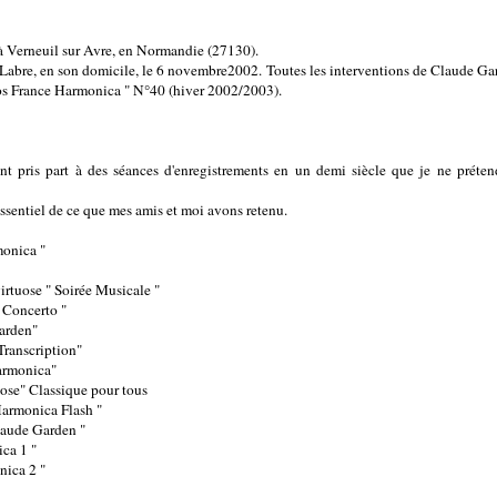
 à Verneuil sur Avre, en Normandie (27130).
an Labre, en son domicile, le 6 novembre2002. Toutes les interventions de Claude Ga
hos France Harmonica " N°40 (hiver 2002/2003).
nt pris part à des séances d'enregistrements en un demi siècle que je ne prétend
essentiel de ce que mes amis et moi avons retenu.
onica "
rtuose " Soirée Musicale "
Concerto "
rden"
anscription"
rmonica"
se" Classique pour tous
onica Flash "
aude Garden "
ca 1 "
ica 2 "