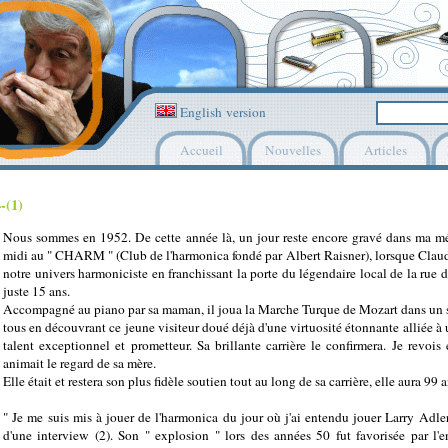
English version
Accueil
Nouvelles
Articles
-(1)
Nous sommes en 1952. De cette année là, un jour reste encore gravé dans ma m
midi au " CHARM " (Club de l'harmonica fondé par Albert Raisner), lorsque Claud
notre univers harmoniciste en franchissant la porte du légendaire local de la rue de
juste 15 ans.
Accompagné au piano par sa maman, il joua la Marche Turque de Mozart dans un s
tous en découvrant ce jeune visiteur doué déjà d'une virtuosité étonnante alliée à u
talent exceptionnel et prometteur. Sa brillante carrière le confirmera. Je revois
animait le regard de sa mère.
Elle était et restera son plus fidèle soutien tout au long de sa carrière, elle aura 99
" Je me suis mis à jouer de l'harmonica du jour où j'ai entendu jouer Larry Adler, 
d'une interview (2). Son " explosion " lors des années 50 fut favorisée par 