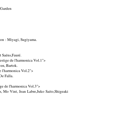
e Garden
pon : Miyagi, Sugiyama.
t Saëns,Fauré.
tige de l'harmonica Vol.1">
en, Bartok.
l'harmonica Vol.2">
De Falla.
 de l'harmonica Vol.3">
, Mo Vint, Jean Labre,Juko Saito,Shigeaki