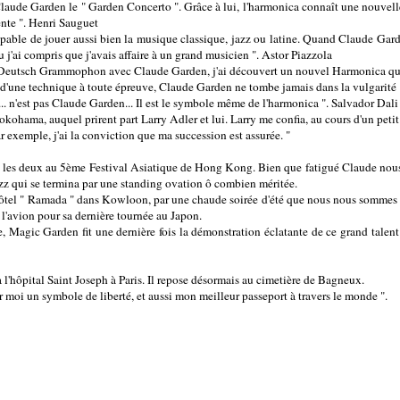
Claude Garden le " Garden Concerto ". Grâce à lui, l'harmonica connaît une nouvelle 
gente ". Henri Sauguet
 capable de jouer aussi bien la musique classique, jazz ou latine. Quand Claude Gar
u j'ai compris que j'avais affaire à un grand musicien ". Astor Piazzola
z Deutsch Grammophon avec Claude Garden, j'ai découvert un nouvel Harmonica que 
 d'une technique à toute épreuve, Claude Garden ne tombe jamais dans la vulgarité
. n'est pas Claude Garden... Il est le symbole même de l'harmonica ". Salvador Dali
hama, auquel prirent part Larry Adler et lui. Larry me confia, au cours d'un petit dé
r exemple, j'ai la conviction que ma succession est assurée. "
 les deux au 5ème Festival Asiatique de Hong Kong. Bien que fatigué Claude nous a 
zz qui se termina par une standing ovation ô combien méritée.
l'hôtel " Ramada " dans Kowloon, par une chaude soirée d'été que nous nous sommes r
t l'avion pour sa dernière tournée au Japon.
e, Magic Garden fit une dernière fois la démonstration éclatante de ce grand talent
 l'hôpital Saint Joseph à Paris. Il repose désormais au cimetière de Bagneux.
ur moi un symbole de liberté, et aussi mon meilleur passeport à travers le monde ".