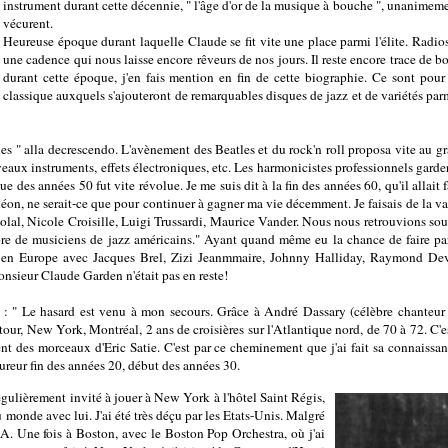
instrument durant cette décennie, " l'âge d'or de la musique à bouche ", unanimeme
vécurent.
Heureuse époque durant laquelle Claude se fit vite une place parmi l'élite. Radios
une cadence qui nous laisse encore rêveurs de nos jours. Il reste encore trace de 
durant cette époque, j'en fais mention en fin de cette biographie. Ce sont pou
classique auxquels s'ajouteront de remarquables disques de jazz et de variétés parmi
ies " alla decrescendo. L'avènement des Beatles et du rock'n roll proposa vite au
eaux instruments, effets électroniques, etc. Les harmonicistes professionnels garde
des années 50 fut vite révolue. Je me suis dit à la fin des années 60, qu'il allait f
on, ne serait-ce que pour continuer à gagner ma vie décemment. Je faisais de la varié
l Solal, Nicole Croisille, Luigi Trussardi, Maurice Vander. Nous nous retrouvions so
re de musiciens de jazz américains." Ayant quand même eu la chance de faire par
s en Europe avec Jacques Brel, Zizi Jeanmmaire, Johnny Halliday, Raymond Devo
Monsieur Claude Garden n'était pas en reste!
 : " Le hasard est venu à mon secours. Grâce à André Dassary (célèbre chanteur d
 tour, New York, Montréal, 2 ans de croisières sur l'Atlantique nord, de 70 à 72. C'e
ent des morceaux d'Eric Satie. C'est par ce cheminement que j'ai fait sa connaissance
ureur fin des années 20, début des années 30.
égulièrement invité à jouer à New York à l'hôtel Saint Régis,
 du monde avec lui. J'ai été très déçu par les Etats-Unis. Malgré
SA. Une fois à Boston, avec le Boston Pop Orchestra, où j'ai