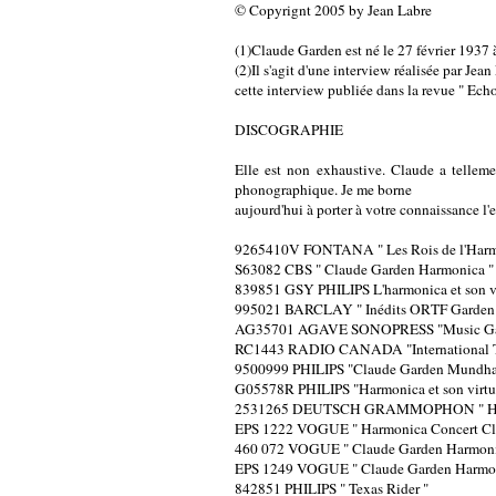
© Copyrignt 2005 by Jean Labre
(1)Claude Garden est né le 27 février 1937
(2)Il s'agit d'une interview réalisée par Je
cette interview publiée dans la revue " Ec
DISCOGRAPHIE
Elle est non exhaustive. Claude a telleme
phonographique. Je me borne
aujourd'hui à porter à votre connaissance l'
9265410V FONTANA " Les Rois de l'Harm
S63082 CBS " Claude Garden Harmonica "
839851 GSY PHILIPS L'harmonica et son vi
995021 BARCLAY " Inédits ORTF Garden 
AG35701 AGAVE SONOPRESS "Music Ga
RC1443 RADIO CANADA "International Tr
9500999 PHILIPS "Claude Garden Mundha
G05578R PHILIPS "Harmonica et son virtuo
2531265 DEUTSCH GRAMMOPHON " Harm
EPS 1222 VOGUE " Harmonica Concert Cl
460 072 VOGUE " Claude Garden Harmoni
EPS 1249 VOGUE " Claude Garden Harmon
842851 PHILIPS " Texas Rider "