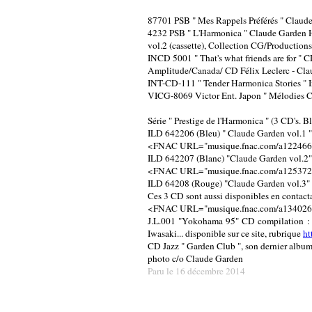
87701 PSB " Mes Rappels Préférés " Claude
4232 PSB " L'Harmonica " Claude Garden 
vol.2 (cassette), Collection CG/Productio
INCD 5001 " That's what friends are for " 
Amplitude/Canada/ CD Félix Leclerc - Cl
INT-CD-111 " Tender Harmonica Stories "
VICG-8069 Victor Ent. Japon " Mélodies Cl
Série " Prestige de l'Harmonica " (3 CD's. 
ILD 642206 (Bleu) " Claude Garden vol.1 " 
<FNAC URL="musique.fnac.com/a1224666/C
ILD 642207 (Blanc) "Claude Garden vol.2" :
<FNAC URL="musique.fnac.com/a1253721/G
ILD 64208 (Rouge) "Claude Garden vol.3" :
Ces 3 CD sont aussi disponibles en contact
<FNAC URL="musique.fnac.com/a1340262/C
J.L.001 "Yokohama 95" CD compilation : C
Iwasaki... disponible sur ce site, rubrique
ht
CD Jazz " Garden Club ", son dernier album
photo c/o Claude Garden
Paru le 16 décembre 2014