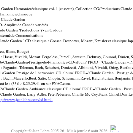
 Garden Harmonica/classique vol. 1 (cassette), Collection CG/Productions Claud
Harmonica/classique
ns Claude Garden
CD. Amplitude Canada variétés
aude Garden /Productions Yvan Gadoua
 Intermède Communications
aude Garden " CD classique : Gossec, Desportes, Mozart, Kreisler et classique Ja
Bleu, Blanc, Rouge)
: Hasse, Vivaldi, Mozart, Pergolèse, Purcell, Sarasate, Debussy, Gounod, Dinicu, S
laude-Garden-Prestige-de-l-harmonica-CD-album" PROD="Claude Garden - Pres
 Paganini, Teleman, Bach, Schubert, Donizetti, Albinoni, Vivaldi, Grieg, Beethov
arden-Prestige-de-l-harmonica-CD-album" PROD="Claude Garden - Prestige de 
 Bach, Marcello,Ibert, Satie, Chopin, Schumann, Ravel, Katchaturian, Benjamin, 
ant le : (33)1.48.25.29.41 ou sur FNAC.com.
laude-Garden-Ambiance-classique-CD-album" PROD="Claude Garden - Prestige
laude Garden, Larry Adler, Pete Pedersen, Charlie Mc Coy,Franz Chmel,Don Les
tp://www.jeanlabre.com/cd.html.
.
Copyright © Jean Labre 2005-26 - Mis à jour le 6 août 2026 -